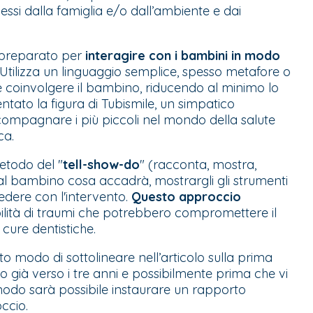
ssi dalla famiglia e/o dall’ambiente e dai
 è preparato per
interagire con i bambini in modo
 Utilizza un linguaggio semplice, spesso metafore o
 e coinvolgere il bambino, riducendo al minimo lo
tato la figura di Tubismile, un simpatico
compagnare i più piccoli nel mondo della salute
ca.
metodo del "
tell-show-do
" (racconta, mostra,
 al bambino cosa accadrà, mostrargli gli strumenti
dere con l'intervento.
Questo approccio
bilità di traumi che potrebbero compromettere il
cure dentistiche.
 modo di sottolineare nell’
articolo sulla prima
o già verso i tre anni e possibilmente prima che vi
modo sarà possibile instaurare un rapporto
ccio.