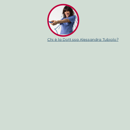
Chi è la Dott.ssa Alessandra Tubiolo?