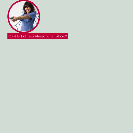
Chi è la Dott.ssa Alessandra Tubiolo?