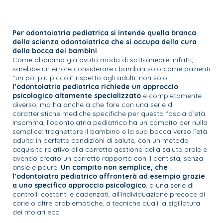
Per odontoiatria pediatrica si intende quella branca
della scienza odontoiatrica che si occupa della cura
della bocca dei bambini
.
Come abbiamo già avuto modo di sottolineare, infatti,
sarebbe un errore considerare i bambini solo come pazienti
“un po’ più piccoli” rispetto agli adulti: non solo
l’odontoiatria pediatrica richiede un approccio
psicologico altamente specializzato
e completamente
diverso, ma ha anche a che fare con una serie di
caratteristiche mediche specifiche per questa fascia d’età.
Insomma, l’odontoiatria pediatrica ha un compito per nulla
semplice: traghettare il bambino e la sua bocca verso l’età
adulta in perfette condizioni di salute, con un metodo
acquisito relativo alla corretta gestione della salute orale e
avendo creato un corretto rapporto con il dentista, senza
ansie e paure.
Un compito non semplice, che
l’odontoiatra pediatrico affronterà ad esempio grazie
a uno specifico approccio psicologico
, a una serie di
controlli costanti e cadenzati, all’individuazione precoce di
carie o altre problematiche, a tecniche quali la sigillatura
dei molari ecc.