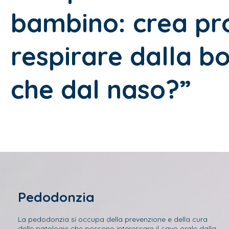
bambino: crea pr
respirare dalla b
che dal naso?”
Pedodonzia
La pedodonzia si occupa della prevenzione e della cura
delle patologie che possono interessare il cavo orale dalla