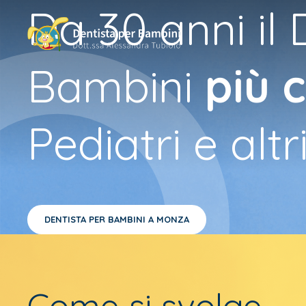
Da 30 anni il 
Bambini
più 
Pediatri e altr
DENTISTA PER BAMBINI A MONZA
Come si svolge