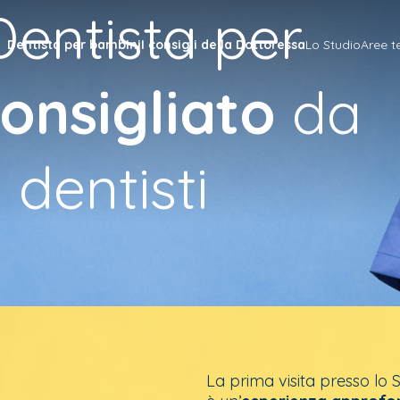
Dentista per
Dentista per bambini
I consigli della Dottoressa
Lo Studio
Aree t
consigliato
da
i dentisti
La prima visita presso lo 