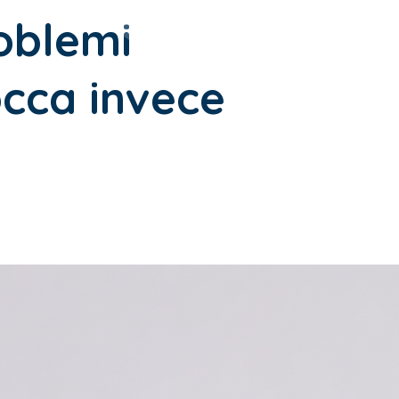
oblemi
occa invece