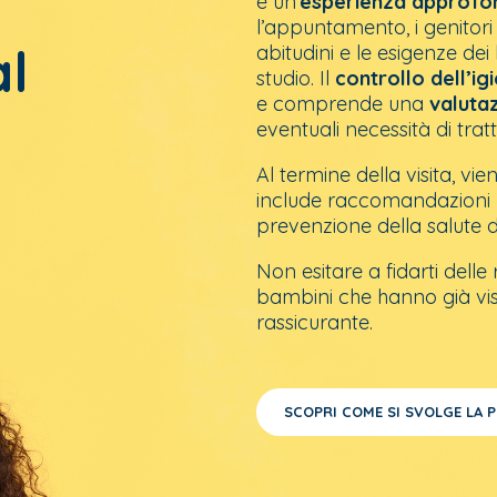
è un’
esperienza approfo
l’appuntamento, i genitori
al
abitudini e le esigenze dei l
studio. Il
controllo dell’ig
e comprende una
valuta
eventuali necessità di tr
Al termine della visita, vi
include raccomandazioni p
prevenzione della salute 
Non esitare a fidarti delle 
bambini che hanno già vis
rassicurante.
SCOPRI COME SI SVOLGE LA P