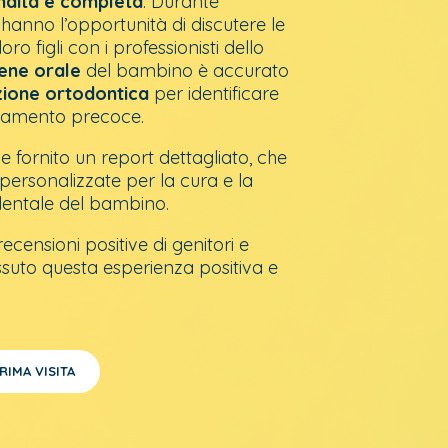
ndita e completa
. Durante
 hanno l’opportunità di discutere le
oro figli con i professionisti dello
iene orale
del bambino è accurato
zione ortodontica
per identificare
attamento precoce.
ene fornito un report dettagliato, che
ersonalizzate per la cura e la
dentale del bambino.
recensioni positive di genitori e
suto questa esperienza positiva e
RIMA VISITA