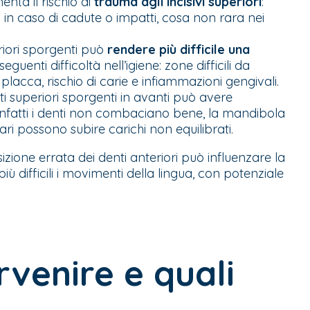
nta il rischio di
trauma agli incisivi superiori
:
in caso di cadute o impatti, cosa non rara nei
riori sporgenti può
rendere più difficile una
eguenti difficoltà nell’igiene: zone difficili da
acca, rischio di carie e infiammazioni gengivali.
 superiori sporgenti in avanti può avere
 infatti i denti non combaciano bene, la mandibola
ri possono subire carichi non equilibrati.
sizione errata dei denti anteriori può influenzare la
ù difficili i movimenti della lingua, con potenziale
venire e quali