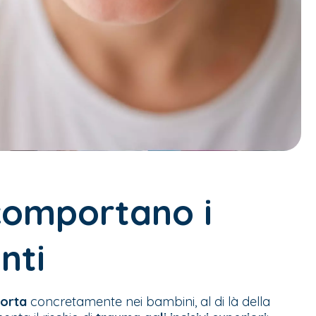
 comportano i
nti
orta
concretamente nei bambini, al di là della