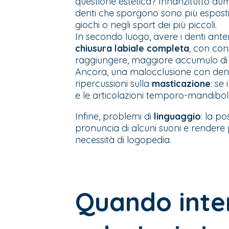
questione estetica? Innanzitutto aume
denti che sporgono sono più esposti 
giochi o negli sport dei più piccoli.
In secondo luogo, avere i denti ante
chiusura labiale completa
, con cons
raggiungere, maggiore accumulo di pl
Ancora, una malocclusione con denti
ripercussioni sulla
masticazione
: se
e le articolazioni temporo-mandibola
Infine, problemi di
linguaggio
: la po
pronuncia di alcuni suoni e rendere pi
necessità di logopedia.
Quando inter