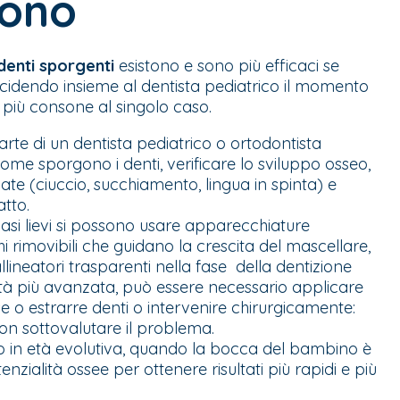
sono
denti sporgenti
esistono e sono più efficaci se
ecidendo insieme al dentista pediatrico il momento
à più consone al singolo caso.
arte di un dentista pediatrico o ortodontista
come sporgono i denti, verificare lo sviluppo osseo,
iate (ciuccio, succhiamento, lingua in spinta) e
tto.
casi lievi si possono usare apparecchiature
 rimovibili che guidano la crescita del mascellare,
llineatori trasparenti nella fase della dentizione
età più avanzata, può essere necessario applicare
 o estrarre denti o intervenire chirurgicamente:
non sottovalutare il problema.
o in età evolutiva, quando la bocca del bambino è
enzialità ossee per ottenere risultati più rapidi e più