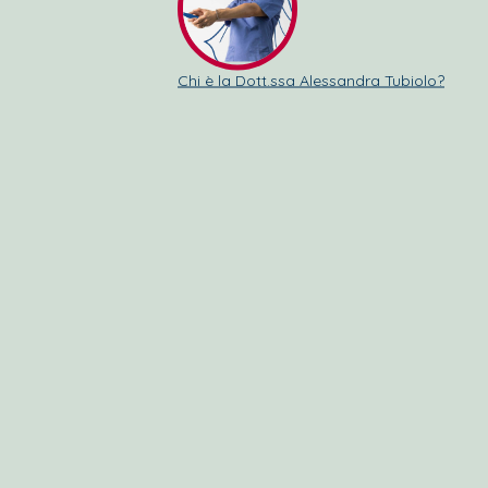
Chi è la Dott.ssa Alessandra Tubiolo?