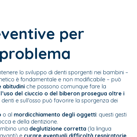
eventive per
l problema
ntenere lo sviluppo di denti sporgenti nei bambini –
enetico è fondamentale e non modificabile – può
 abitudini
che possono comunque fare la
 l’uso del ciuccio o del biberon prosegua oltre i
i denti e sull’osso può favorire la sporgenza dei
o
o al
mordicchiamento degli oggetti
: questi gesti
occa e della dentizione.
bambino una
deglutizione corretta
(la lingua
 avanti) e
curare eventuali difficoltà respiratorie