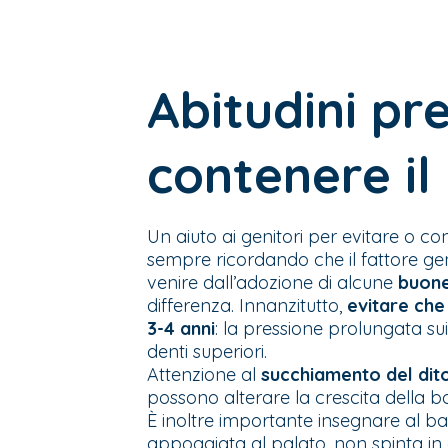
Abitudini pr
contenere i
Un aiuto ai genitori per evitare o co
sempre ricordando che il fattore g
venire dall’adozione di alcune
buone
differenza. Innanzitutto,
evitare che
3-4 anni
: la pressione prolungata su
denti superiori.
Attenzione al
succhiamento del dit
possono alterare la crescita della b
È inoltre importante insegnare al 
appoggiata al palato, non spinta in