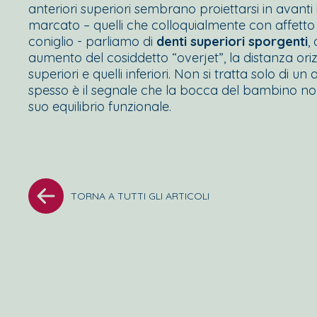
anteriori superiori sembrano proiettarsi in avan
marcato – quelli che colloquialmente con affetto 
coniglio - parliamo di
denti superiori sporgenti
,
aumento del cosiddetto “
overjet
”, la distanza ori
superiori e quelli inferiori. Non si tratta solo di u
spesso è il segnale che la bocca del bambino no
suo equilibrio funzionale.
TORNA A TUTTI GLI ARTICOLI