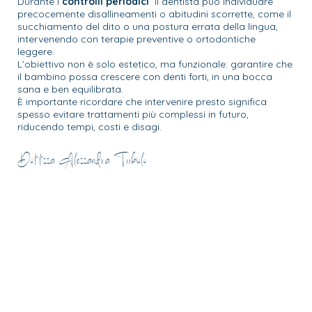
Durante i
controlli periodici
il dentista può individuare
precocemente disallineamenti o abitudini scorrette, come il
succhiamento del dito o una postura errata della lingua,
intervenendo con terapie preventive o ortodontiche
leggere.
L’obiettivo non è solo estetico, ma funzionale: garantire che
il bambino possa crescere con denti forti, in una bocca
sana e ben equilibrata.
È importante ricordare che intervenire presto significa
spesso evitare trattamenti più complessi in futuro,
riducendo tempi, costi e disagi.
Dott.ssa Alessandra Tubiolo