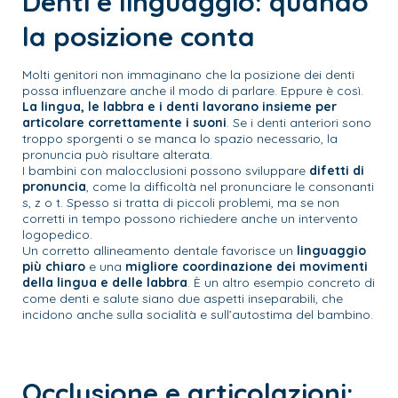
Denti e linguaggio: quando
la posizione conta
Molti genitori non immaginano che la posizione dei denti
possa influenzare anche il modo di parlare. Eppure è così.
La lingua, le labbra e i denti lavorano insieme per
articolare correttamente i suoni
. Se i denti anteriori sono
troppo sporgenti o se manca lo spazio necessario, la
pronuncia può risultare alterata.
I bambini con malocclusioni possono sviluppare
difetti di
pronuncia
, come la difficoltà nel pronunciare le consonanti
s, z o t. Spesso si tratta di piccoli problemi, ma se non
corretti in tempo possono richiedere anche un intervento
logopedico.
Un corretto allineamento dentale favorisce un
linguaggio
più chiaro
e una
migliore coordinazione dei movimenti
della lingua e delle labbra
. È un altro esempio concreto di
come denti e salute siano due aspetti inseparabili, che
incidono anche sulla socialità e sull’autostima del bambino.
Occlusione e articolazioni: