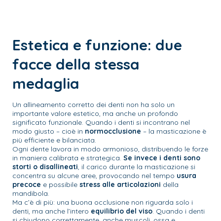
Estetica e funzione: due
facce della stessa
medaglia
Un allineamento corretto dei denti non ha solo un
importante valore estetico, ma anche un profondo
significato funzionale. Quando i denti si incontrano nel
modo giusto – cioè in
normocclusione
– la masticazione è
più efficiente e bilanciata.
Ogni dente lavora in modo armonioso, distribuendo le forze
in maniera calibrata e strategica.
Se invece i denti sono
storti o disallineati
, il carico durante la masticazione si
concentra su alcune aree, provocando nel tempo
usura
precoce
e possibile
stress alle articolazioni
della
mandibola.
Ma c’è di più: una buona occlusione non riguarda solo i
denti, ma anche l’intero
equilibrio del viso
. Quando i denti
si chiudono correttamente, anche muscoli, ossa e