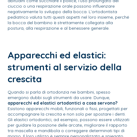
abitudini come succhiare il pollice, l’uso prolungato del
ciuccio o una respirazione orale possono influenzare
negativamente lo sviluppo della bocca. L’ortodontista
pediatrico valuta tutti questi aspetti nel loro insieme, perché
la bocca del bambino è strettamente collegata alla
postura, alla respirazione e al benessere generale.
Apparecchi ed elastici:
strumenti al servizio della
crescita
Quando si parla di ortodonzia nei bambini, spesso
emergono dubbi sugli strumenti da usare. Dunque,
apparecchi ed elastici ortodontici a cosa servono?
Esistono apparecchi mobili, funzionali o fissi, progettati per
accompagnare la crescita e non solo per spostare i denti.
Gli elastici ortodontici, ad esempio, possono essere utilizzati
per guidare la posizione delle arcate, migliorare il rapporto
tra mascella e mandibola o correggere determinati tipi di
morso. Il loro utilizzo è sempre personalizzato e spiegato