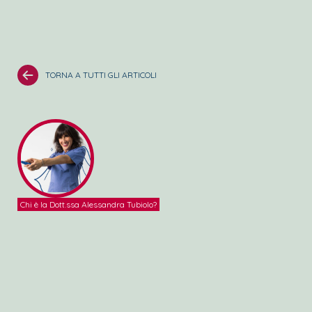
TORNA A TUTTI GLI ARTICOLI
Chi è la Dott.ssa Alessandra Tubiolo?